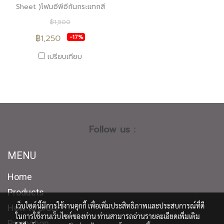
Sheet )โฟมอีพีอีกันกระแทกสี
ดำหนา5ซม.ราคา1250บาท
฿1,500
฿1,250
-17%
เปรียบเทียบ
Follow us :
MENU
Home
Products
เว็บไซต์นี้มีการใช้งานคุกกี้ เพื่อเพิ่มประสิทธิภาพและประสบการณ์ที่ดี
How to order
ในการใช้งานเว็บไซต์ของท่าน ท่านสามารถอ่านรายละเอียดเพิ่มเติม
Promotion