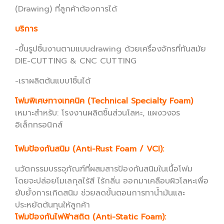
(Drawing) ที่ลูกค้าต้องการได้
บริการ
-ขึ้นรูปชิ้นงานตามแบบdrawing ด้วยเครื่องจักรที่ทันสมัย
DIE-CUTTING & CNC CUTTING
-เราผลิตต้นแบบ1ชิ้นได้
โฟมพิเศษทางเทคนิค (Technical Specialty Foam)
เหมาะสำหรับ: โรงงานผลิตชิ้นส่วนโลหะ, แผงวงจร
อิเล็กทรอนิกส์
โฟมป้องกันสนิม (Anti-Rust Foam / VCI):
นวัตกรรมบรรจุภัณฑ์ที่ผสมสารป้องกันสนิมในเนื้อโฟม
โดยจะปล่อยโมเลกุลไร้สี ไร้กลิ่น ออกมาเคลือบผิวโลหะเพื่อ
ยับยั้งการเกิดสนิม ช่วยลดขั้นตอนการทาน้ำมันและ
ประหยัดต้นทุนให้ลูกค้า
โฟมป้องกันไฟฟ้าสถิต (Anti-Static Foam):