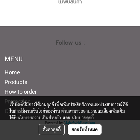
ไม่พบสินค้า
Follow us :
MENU
Home
Products
How to order
Promotion
เว็บไซต์นี้มีการใช้งานคุกกี้ เพื่อเพิ่มประสิทธิภาพและประสบการณ์ที่ดี
Contact us
ในการใช้งานเว็บไซต์ของท่าน ท่านสามารถอ่านรายละเอียดเพิ่มเติม
ได้ที่
นโยบายความเป็นส่วนตัว
และ
นโยบายคุกกี้
Powered by
MakeWebEasy.com
ตั้งค่าคุกกี้
ยอมรับทั้งหมด