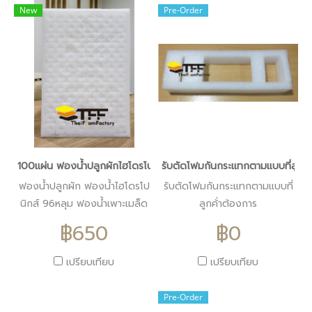
New
Pre-Order
100แผ่น ฟองน้ำปลูกผักไฮโดรโปนิกส์
รับตัดโฟมกันกระแทกตามแบบที่ลูกค้
ฟองน้ำปลูกผัก ฟองน้ำไฮโดรโป
รับตัดโฟมกันกระแทกตามแบบที่
นิกส์ 96หลุม ฟองน้ำเพาะเมล็ด
ลูกค้่าต้องการ
ผักไฮโดรโปนิกส์ เนื้อละเอียด อุ้ม
฿650
฿0
น้ำได้ดี
เปรียบเทียบ
เปรียบเทียบ
Pre-Order