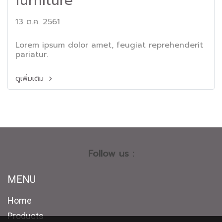
furniture
13 ต.ค. 2561
Lorem ipsum dolor amet, feugiat reprehenderit
pariatur.
ดูเพิ่มเติม
Follow us :
MENU
Home
Products