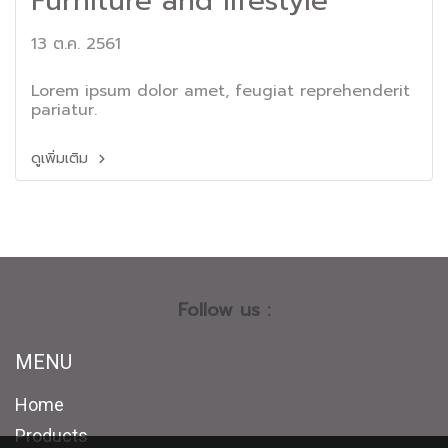
Furniture and lifestyle
13 ต.ค. 2561
Lorem ipsum dolor amet, feugiat reprehenderit
pariatur.
ดูเพิ่มเติม
Follow us :
MENU
Home
Products