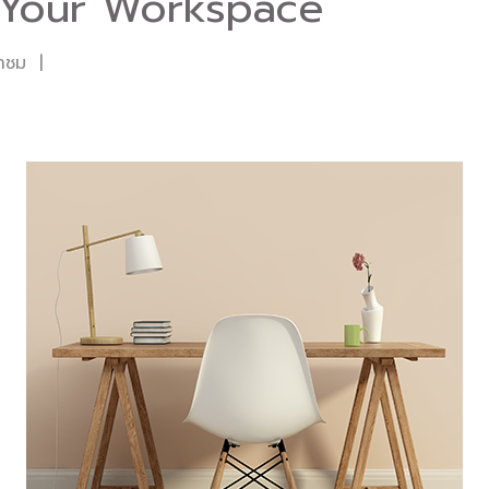
 Your Workspace
้าชม
|