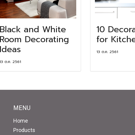
Black and White
10 Decora
Room Decorating
for Kitch
Ideas
13 ต.ค. 2561
13 ต.ค. 2561
MENU
Home
Products