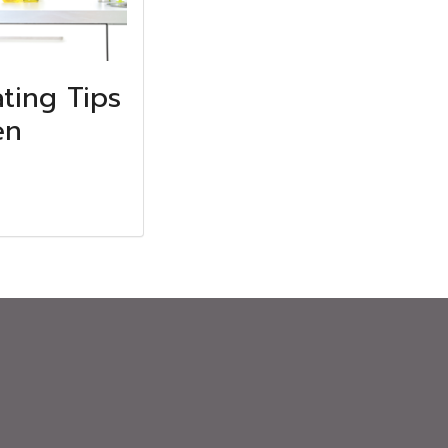
ting Tips
en