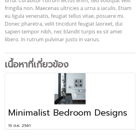
urna. Curabitur rutrum lectus enim, sed volutpat velit
fringilla non. Maecenas ultricies a urna a iaculis. Etiam
eu ligula venenatis, feugiat tellus vitae, posuere mi.
Donec pharetra, velit tincidunt feugiat laoreet, dui
sapien tempor nibh, nec blandit turpis ex sit amet
libero. In rutrum pulvinar justo in varius.
เนื้อหาที่เกี่ยวข้อง
Minimalist Bedroom Designs
13 ต.ค. 2561