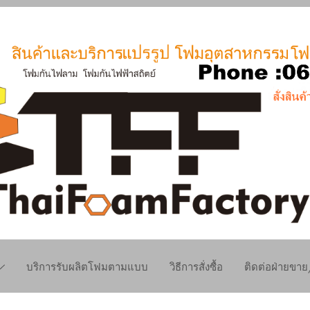
บริการรับผลิตโฟมตามแบบ
วิธีการสั่งซื้อ
ติดต่อฝ่ายขา