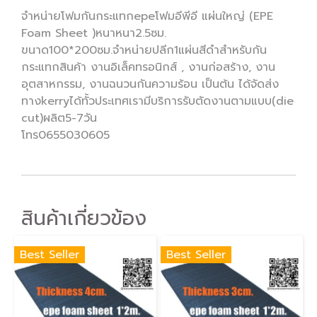
จำหน่ายโฟมกันกระแทกepeโฟมอีพีอี แผ่นใหญ่ (EPE
Foam Sheet )หนาหนา2.5ซม.
ขนาด100*200ซม.จำหน่ายปลีก1แผ่นสีดำสำหรับกัน
กระแทกสินค้า งานอิเล็คทรอนิกส์ , งานก่อสร้าง, งาน
อุตสาหกรรม, งานฉนวนกันความร้อน เป็นต้น ได้จัดส่ง
ทางkerryได้ทั้วประเทศเรามีบริการรับตัดงานตามแบบ(die
cut)ผลิต5-7วัน
โทร0655030605
สินค้าเกี่ยวข้อง
Best Seller
Best Seller