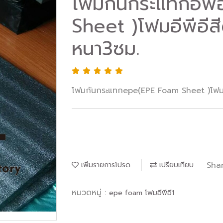
โฟมกันกระแทกอีพี
Sheet )โฟมอีพีอีสี
หนา3ซม.
โฟมกันกระแทกepe(EPE Foam Sheet )โฟมอ
Sha
เพิ่มรายการโปรด
เปรียบเทียบ
หมวดหมู่ :
epe foam โฟมอีพีอี1