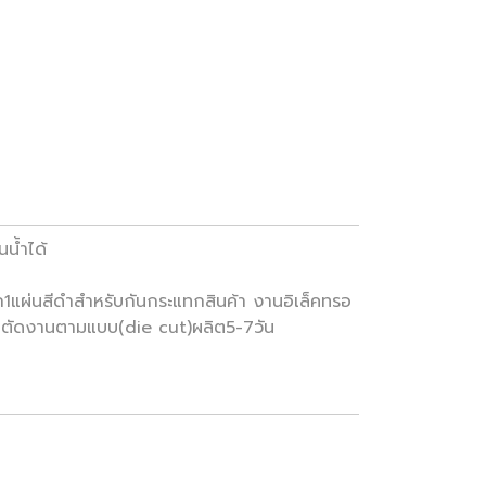
นน้ำได้
ผ่นสีดำสำหรับกันกระแทกสินค้า งานอิเล็คทรอ
รับตัดงานตามแบบ(die cut)ผลิต5-7วัน