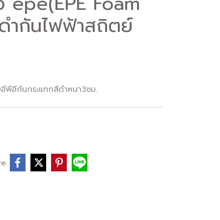
อี epe(EPE Foam
ดำกันไฟฟ้าสถิตย์
ีพีอีกันกระแทกสีดำหนา3ซม.
re