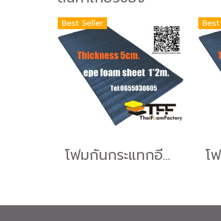
Best Seller
Best
โฟมกันกระแทกอีพีอี (EPE Foam Sheet )โฟมอีพีอีสีดำหนา5ซม.ขนาด100*200ซม.