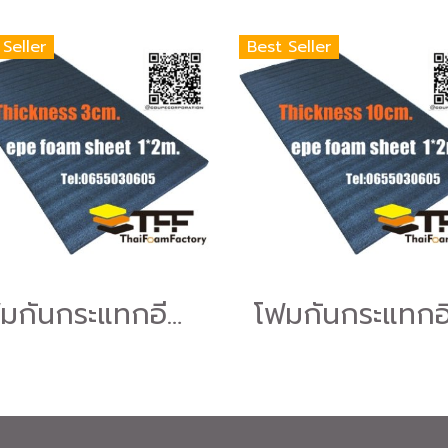
 Seller
Best Seller
โฟมกันกระแทกอีพีอี (EPE Foam Sheet )โฟมอีพีอีสีดำหนา3ซม.ขนาด100*200ซม.