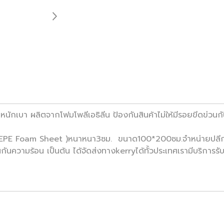
หนักเบา ผลิตจากโฟมโพลีเอธิลีน ป้องกันสินค้าไม่ให้มีรอยขีดข่วนกั
(EPE Foam Sheet )หนาหนา3ซม. ขนาด100*200ซม.จำหน่ายปลีก1แ
ันความร้อน เป็นต้น ได้จัดส่งทางkerryได้ทั้วประเทศเรามีบริการ