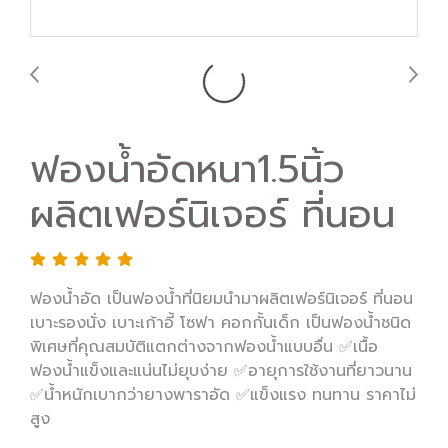
ฟองน้ำอัดหนา1.5นิ้ว
ผลิตเฟอร์นิเจอร์ ที่นอน
ฟองน้ำอัด เป็นฟองน้ำที่นิยมนำมาผลิตเฟอร์นิเจอร์ ที่นอน
เบาะรองนั่ง เบาะเก้าอี้ โซฟา คอกกั้นเด็ก เป็นฟองน้ำชนิด
พิเศษที่คุณสมบัติแตกต่างจากฟองน้ำแบบอื่น ✅เนื้อ
ฟองน้ำแข็งและแน่นไม่ยุบง่าย ✅อายุการใช้งานที่ยาวนาน
✅น้ำหนักเบากว่ายางพาราอัด ✅แข็งแรง ทนทาน ราคาไม่
สูง