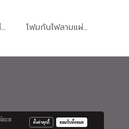
โฟมกันไฟลามแผ่นกันเสียงสะท้อนลายรังไข่ flame retardant foam หนา3นิ้ว
โฟมกันไฟลามแผ่นกันเสียงสะท้อนลายรังไข่ flame retardant foam หนา1.5นิ้ว
นโยบาย
ตั้งค่าคุกกี้
ยอมรับทั้งหมด