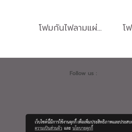
โฟมกันไฟลามแผ่นกันเสียงสะท้อนลายรังไข่ flame retardant foam หนา4นิ้ว
Follow us :
เว็บไซต์นี้มีการใช้งานคุกกี้ เพื่อเพิ่มประสิทธิภาพและประส
ความเป็นส่วนตัว
และ
นโยบายคุกกี้