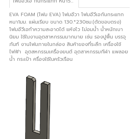
โฟมอีวีเอ กันกระแทก หนา5มม.
EVA FOAM (โฟม EVA) โฟมอีวา โฟมอีวีเอกันกระแทก
หนา1มม. แผ่นเรียบ ขนาด 130.*230ซม.(ตัดขอบตรง)
โฟมอีวีเอทำความสะอาดได้ แห้งไว ไม่อมน้ำ น้ำหนักเบา
นิยม ใช้ในงานอุตสาหกรรมมากมาย เช่น รองปูพื้น บรรจุ
ภันฑ์ งานโฟมภายในกล่อง สินค้าของที่ระลึก เครื่องใช้
ไฟฟ้า อุตสหกรรมเครื่องยนต์ อุตสาหกรรมกีฬา แพลอย
น้ำ กระเป๋า ครื่องใช้ในครัวเรือน