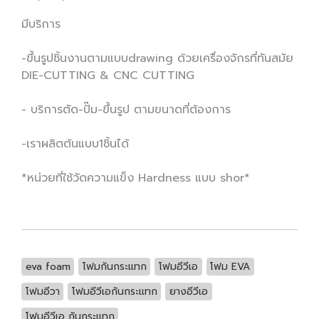
มีบริการ
-ขึ้นรูปชิ้นงานตามแบบdrawing ด้วยเครื่องจักรที่ทันสมัย
DIE-CUTTING & CNC CUTTING
- บริการตัด-ปั๊ม-ขึ้นรูป ตามขนาดที่ต้องการ
-เราผลิตต้นแบบ1ชิ้นได้
*หน่วยที่ใช้วัดความแข็ง Hardness แบบ shor*
eva foam
โฟมกันกระแทก
โฟมอีวีเอ
โฟม EVA
โฟมอีวา
โฟมอีวีเอกันกระแทก
ยางอีวีเอ
โฟมอีวีเอ กันกระแทก