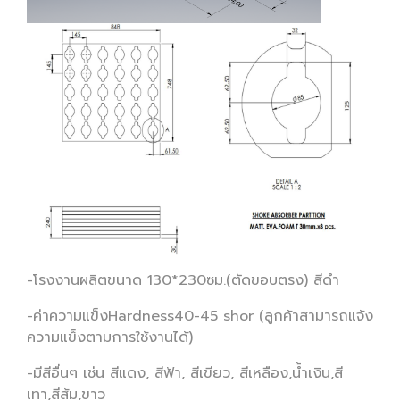
-โรงงานผลิตขนาด 130*230ซม.(ตัดขอบตรง) สีดำ
-ค่าความแข็งHardness40-45 shor (ลูกค้าสามารถแจ้ง
ความแข็งตามการใช้งานได้)
-มีสีอื่นๆ เช่น สีแดง, สีฟ้า, สีเขียว, สีเหลือง,น้ำเงิน,สี
เทา,สีส้ม,ขาว