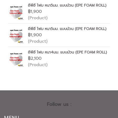
อีพีอี โฟม หนา5มม. แบบม้วน (EPE FOAM ROLL)
฿1,900
(Product)
อีพีอี โฟม หนา5มม. แบบม้วน (EPE FOAM ROLL)
฿1,900
(Product)
อีพีอี โฟม หนา4มม. แบบม้วน (EPE FOAM ROLL)
฿2,100
(Product)
Follow us :