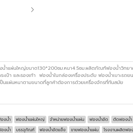
น้ำแผ่นใหญ่ขนาด130*200ซม.หนา4.5ซม.ผลิตภัณฑ์ฟองน้ำวิทยาศ
กระเป๋า และรองเท้า ฟองน้ำในกล่องเครื่องประดับ ฟองน้ำเบาะรถยน
นแผ่นหนาตามขนาดที่ลูกค้าต้องการด้วยเครื่องจักรที่ทันสมัย
องน้ำ
ฟองน้ำแผ่นใหญ่
จำหน่ายฟองน้ำแผ่น
ฟองน้ำอัด
ตัดฟองน้ำ
ฟองน้ำ
บรรจุภัณฑ์
ฟองน้ำอัดแข็ง
ขายฟองน้ำแผ่น
โรงงานผลิตฟอง