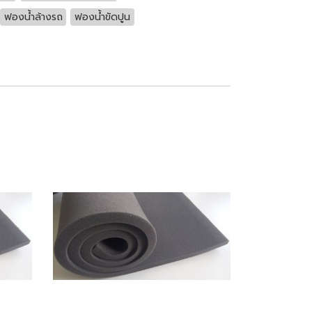
ฟองน้ำล้างรถ
ฟองน้ำขัดปูน