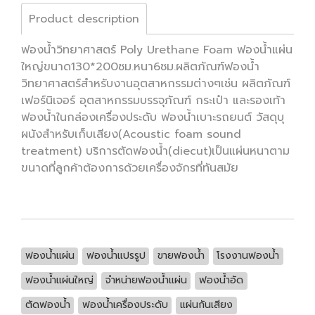
Product description
ฟองน้ำวิทยาศาสตร์ Poly Urethane Foam ฟองน้ำแผ่น
ใหญ่ขนาด130*200ซม.หนา6ซม.ผลิตภัณฑ์ฟองน้ำ
วิทยาศาสตร์สำหรับงานอุตสาหกรรมต่างๆเช่น ผลิตภัณฑ์
เฟอร์นิเจอร์ อุตสาหกรรมบรรจุภัณฑ์ กระเป๋า และรองเท้า
ฟองน้ำในกล่องเครื่องประดับ ฟองน้ำเบาะรถยนต์ วัสดุบุ
ผนังสำหรับเก็บเสียง(Acoustic foam sound
treatment) บริการตัดฟองน้ำ(diecut)เป็นแผ่นหนาตาม
ขนาดที่ลูกค้าต้องการด้วยเครื่องจักรที่ทันสมัย
ฟองน้ำแผ่น
ฟองน้ำแปรรูป
ขายฟองน้ำ
โรงงานฟองน้ำ
ฟองน้ำแผ่นใหญ่
จำหน่ายฟองน้ำแผ่น
ฟองน้ำอัด
ตัดฟองน้ำ
ฟองน้ำเครื่องประดับ
แผ่นกันเสียง