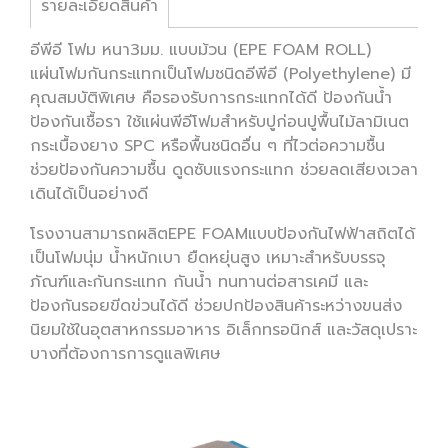
รายละเอียดสินค้า
อีพีอี โฟม หนา3มม. แบบม้วน (EPE FOAM ROLL)
แผ่นโฟมกันกระแทกเป็นโฟมชนิดอีพีอี (Polyethylene) มี
คุณสมบัติพิเศษ คือรองรับการกระแทกได้ดี ป้องกันน้ำ
ป้องกันเชื้อรา ใช้แผ่นพีอีโฟมสำหรับปูก่อนปูพื้นไม้ลามิเนต
กระเบื้องยาง SPC หรือพื้นชนิดอื่น ๆ ที่ไวต่อความชื้น
ช่วยป้องกันความชื้น ดูดซับแรงกระแทก ช่วยลดเสียงเวลา
เดินได้เป็นอย่างดี
โรงงานสามารถผลิตEPE FOAMแบบป้องกันไฟฟ้าสถิตได้
เป็นโฟมนุ่ม น้ำหนักเบา ยืดหยุ่นสูง เหมาะสำหรับบรรจุ
ภัณฑ์และกันกระแทก กันน้ำ ทนทานต่อสารเคมี และ
ป้องกันรอยขีดข่วนได้ดี ช่วยปกป้องสินค้าระหว่างขนส่ง
นิยมใช้ในอุตสาหกรรมอาหาร อิเล็กทรอนิกส์ และวัสดุเปราะ
บางที่ต้องการการดูแลพิเศษ