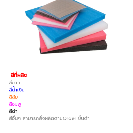
สีที่ผลิต
สีขาว
สีน้ำเงิน
สีส้ม
สีชมพู
สีดำ
สีอื่นๆ สามารถสั่งผลิตตามOrder ขั้นต่ำ