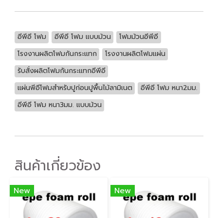
อีพีอี โฟม
อีพีอี โฟม แบบม้วน
โฟมม้วนอีพีอี
โรงงานผลิตโฟมกันกระแทก
โรงงานผลิตโฟมแผ่น
รับสั่งผลิตโฟมกันกระแทกอีพีอี
แผ่นพีอีโฟมสำหรับปูก่อนปูพื้นไม้ลามิเนต
อีพีอี โฟม หนา2มม.
อีพีอี โฟม หนา3มม. แบบม้วน
สินค้าเกี่ยวข้อง
New
New