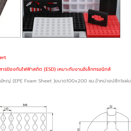
sert
สารป้องกันไฟฟ้าสถิต (ESD) เหมาะกับงานอิ
เล็กทรอนิกส์
นใหญ่ (EPE Foam Sheet )ขนาด100x200 ซม.จำหน่ายปลีก1แผ่นได้