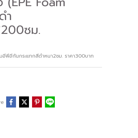
อี (EPE Foam
ีดำ
*200ซม.
อีพีอีกันกระแทกสีดำหนา2ซม. ราคา300บาท
re