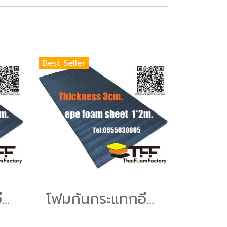
Best Seller
โฟมกันกระแทกอีพีอี (EPE Foam Sheet )โฟมอีพีอีสีดำหนา10ซม.ขนาด100*200ซม.
โฟมกันกระแทกอีพีอี (EPE Foam Sheet )โฟมอีพีอีสีดำหนา3ซม.ขนาด100*200ซม.