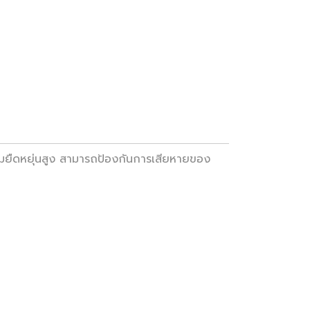
ยืดหยุ่นสูง สามารถป้องกันการเสียหายของ