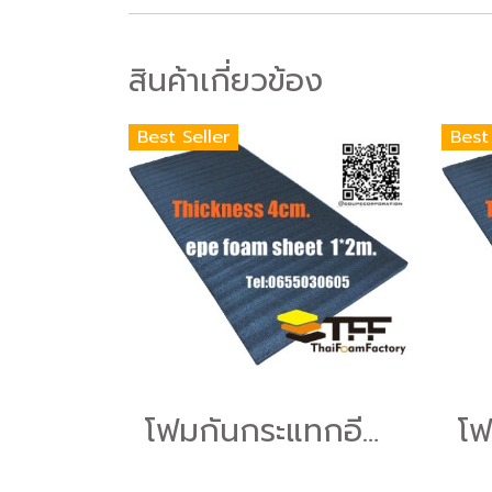
สินค้าเกี่ยวข้อง
Best Seller
Best
โฟมกันกระแทกอีพีอี (EPE Foam Sheet )โฟมอีพีอีสีดำหนา4ซม.ขนาด100*200ซม.