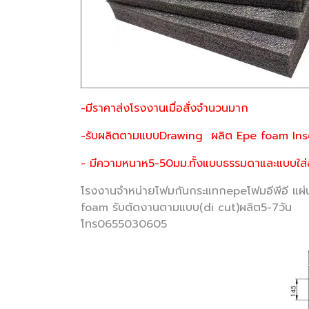
-มีราคาส่งโรงงานเมื่อสั่งจำนวนมาก
-รับผลิตตามแบบDrawing ผลิต Epe foam In
- มีความหนาห5-50มม.
ทั้งแบบธรรมดาและแบบใส่
โรงงานจำหน่ายโฟมกันกระแทกepeโฟมอีพีอี แผ่
foam รับตัดงานตามแบบ(di cut)ผลิต5-7วัน
โทร0655030605