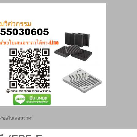
ย/ขอใบเสอนราคา