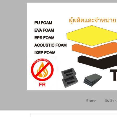
Home
สินค้า