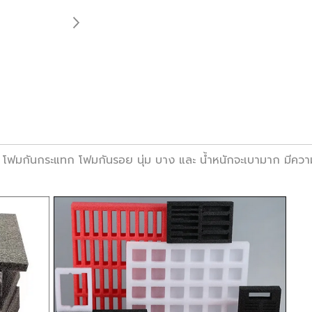
มกันกระแทก โฟมกันรอย นุ่ม บาง และ น้ำหนักจะเบามาก มีความ