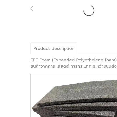
Product description
EPE Foam (Expanded Polyethelene foam) โฟ
สินค้าจากการ เสียดสี การกระแทก ระหว่างขนส่ง