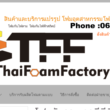
บริการรับผลิตโฟมตามแบบ
วิธีการสั่งซื้อ
ติดต่อฝ่ายขา