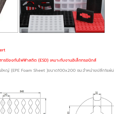
sert
สารป้องกันไฟฟ้าสถิต (ESD) เหมาะกับงานอิ
เล็กทรอนิกส์
นใหญ่ (EPE Foam Sheet )ขนาด100x200 ซม.จำหน่ายปลีก1แผ่นได้