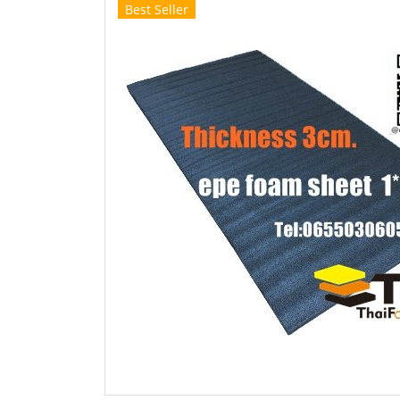
Best Seller