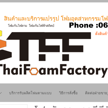
บริการรับผลิตโฟมตามแบบ
วิธีการสั่งซื้อ
ติดต่อฝ่ายขา