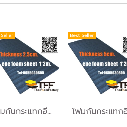
 Seller
Best Seller
โฟมกันกระแทกอีพีอี (EPE Foam Sheet )โฟมอีพีอีสีดำหนา2.5ซม.ขนาด100*200ซม.