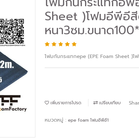
โฟมกันกระแทกอีพี
Sheet )โฟมอีพีอีส
หนา3ซม.ขนาด100
โฟมกันกระแทกepe (EPE Foam Sheet )โฟม
Sha
เพิ่มรายการโปรด
เปรียบเทียบ
หมวดหมู่ :
epe foam โฟมอีพีอี1