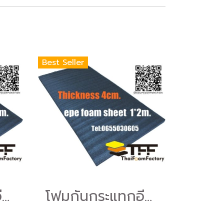
Best Seller
โฟมกันกระแทกอีพีอี (EPE Foam Sheet )โฟมอีพีอีสีดำหนา5ซม.ขนาด100*200ซม.
โฟมกันกระแทกอีพีอี (EPE Foam Sheet )โฟมอีพีอีสีดำหนา4ซม.ขนาด100*200ซม.