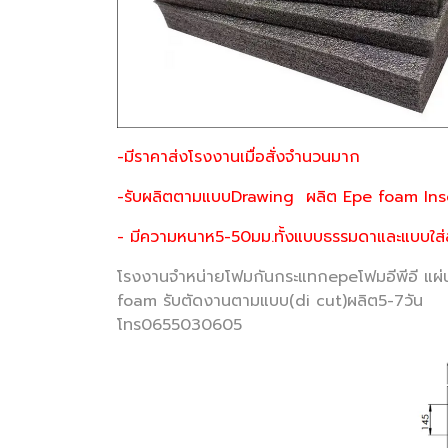
-มีราคาส่งโรงงานเมื่อสั่งจำนวนมาก
-รับผลิตตามแบบDrawing ผลิต Epe foam In
- มีความหนาห5-50มม.
ทั้งแบบธรรมดาและแบบใส่
โรงงานจำหน่ายโฟมกันกระแทกepeโฟมอีพีอี แผ่
foam รับตัดงานตามแบบ(di cut)ผลิต5-7วัน
โทร0655030605