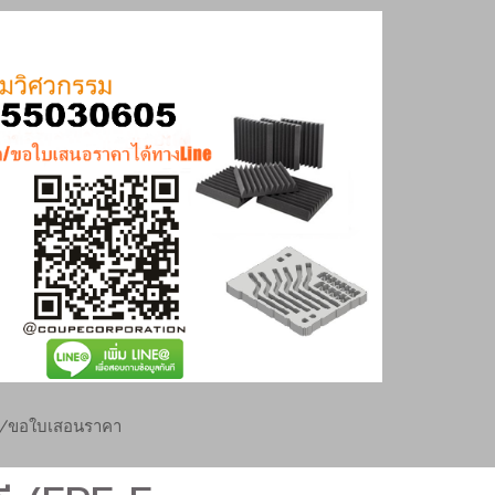
ย/ขอใบเสอนราคา