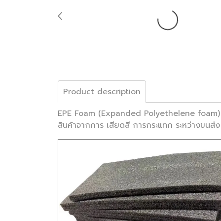
Product description
EPE Foam (Expanded Polyethelene foam) โฟ
สินค้าจากการ เสียดสี การกระแทก ระหว่างขนส่ง