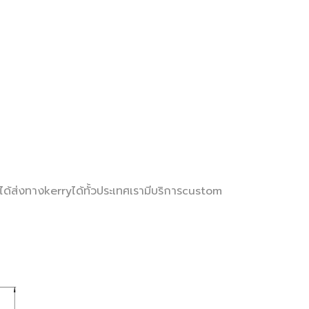
ส่งทางkerryได้ทั้วประเทศเรามีบริการcustom