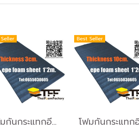
 Seller
Best Seller
โฟมกันกระแทกอีพีอี (EPE Foam Sheet )โฟมอีพีอีสีดำหนา3ซม.ขนาด100*200ซม.