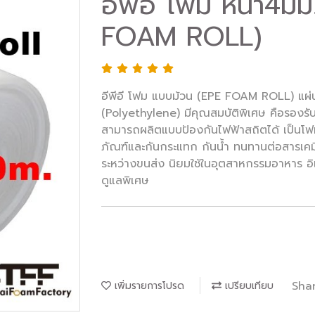
อีพีอี โฟม หนา4มม
FOAM ROLL)
อีพีอี โฟม แบบม้วน (EPE FOAM ROLL) แผ่น
(Polyethylene) มีคุณสมบัติพิเศษ คือรองรับ
สามารถผลิตแบบป้องกันไฟฟ้าสถิตได้ เป็นโฟมน
ภัณฑ์และกันกระแทก กันน้ำ ทนทานต่อสารเคมี
ระหว่างขนส่ง นิยมใช้ในอุตสาหกรรมอาหาร อิเ
ดูแลพิเศษ
Sha
เพิ่มรายการโปรด
เปรียบเทียบ