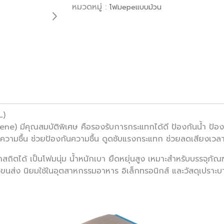
หมวดหมู่ :
โฟมepeแบบม้วน
L)
e) มีคุณสมบัติพิเศษ คือรองรับการกระแทกได้ดี ป้องกันน้ำ ป้องกันเ
่อความชื้น ช่วยป้องกันความชื้น ดูดซับแรงกระแทก ช่วยลดเสียงเวลา
ได้ เป็นโฟมนุ่ม น้ำหนักเบา ยืดหยุ่นสูง เหมาะสำหรับบรรจุภัณฑ
งขนส่ง นิยมใช้ในอุตสาหกรรมอาหาร อิเล็กทรอนิกส์ และวัสดุเปราะ