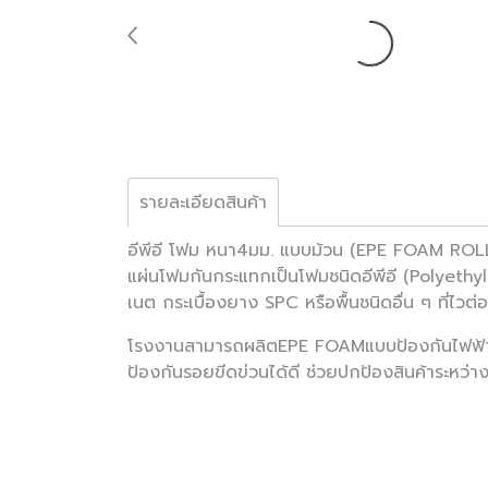
รายละเอียดสินค้า
อีพีอี โฟม หนา4มม. แบบม้วน (EPE FOAM ROL
แผ่นโฟมกันกระแทกเป็นโฟมชนิดอีพีอี (Polyethylen
เนต กระเบื้องยาง SPC หรือพื้นชนิดอื่น ๆ ที่ไวต
โรงงานสามารถผลิตEPE FOAMแบบป้องกันไฟฟ้าสถิต
ป้องกันรอยขีดข่วนได้ดี ช่วยปกป้องสินค้าระหว่า