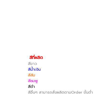
สีที่ผลิต
สีขาว
สีน้ำเงิน
สีส้ม
สีชมพู
สีดำ
สีอื่นๆ สามารถสั่งผลิตตามOrder ขั้นต่ำ