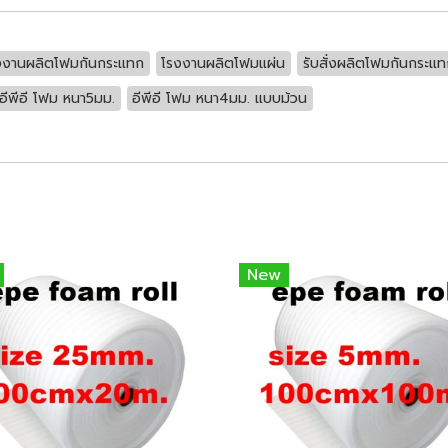
งงานผลิตโฟมกันกระแทก
โรงงานผลิตโฟมแผ่น
รับสั่งผลิตโฟมกันกระแทก
อีพีอี โฟม หนา5มม.
อีพีอี โฟม หนา4มม. แบบม้วน
New