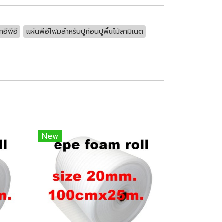
อีพีอี
แผ่นพีอีโฟมสำหรับปูก่อนปูพื้นไม้ลามิเนต
New